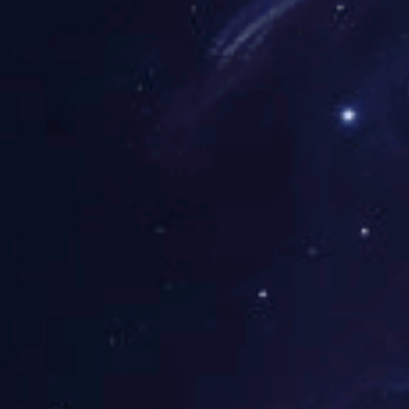
◆ PA
高性能工程塑料专用载体
◆ PC
◆ LCP
◆ PET
◆ PSU
◆ PBT
◆ PPS
◆ POM
◆ PEEK
弹性体专用载体
◆ EVA
◆ TPU
◆ TPEE
◆ TPV
全生物降解载体
◆ PBAT、PLA