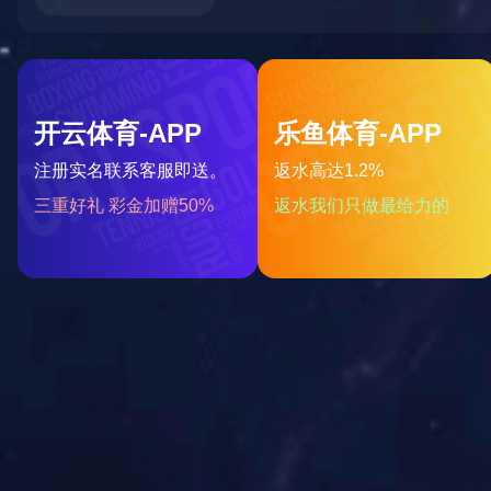
◆ 激光焊接母粒
◆ 抗菌母粒
高浓度色母粒系列
◆ 黑色母粒
◆ 白色母粒
◆ 彩色母粒
加工助剂系列
◆ 加工流变剂PPA粉
◆ 无氟加工流变剂粉（食品级）
◆ 永久抗静电剂
专用料系列
◆ 永久抗静电专用料