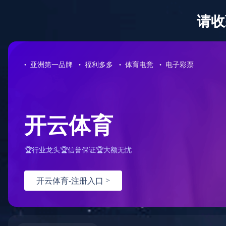
欢迎来到开云官方端网站登录入口-开云(中国) 官网！
开云官方端网站登录入口-开云(中国)
SHANDONG JIEMAO NEW MATERIAL CO. LTD
13505388389
15621359333
0538-8811686
网站首页
开云官方端网站登录入口-开云(中国)
公司简介
企业风采
企业文化
产品中心
功能母粒系列