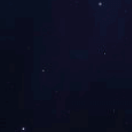
◆ 土工合成材料
◆ 塑料编织
◆ 工程塑料
检测设备
新闻中心
联系方式
您当前位置：
开云官方端网站登录入口-开云(中国)
>>
产品中
产品中心
Product center
功能母粒系列
开口爽滑母粒
抗静电母粒
抗老化母粒
加工流变母粒