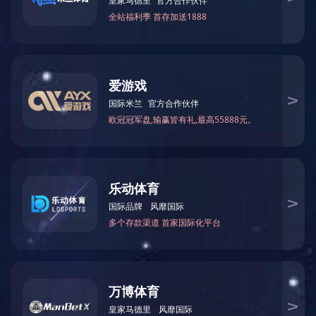
◆ 农膜用保温母粒
◆ 激光焊接母粒
◆ 抗菌母粒
高浓度色母粒系列
◆ 黑色母粒
◆ 白色母粒
◆ 彩色母粒
加工助剂系列
◆ 加工流变剂PPA粉
◆ 无氟加工流变剂粉（食品级）
◆ 永久抗静电剂
专用料系列