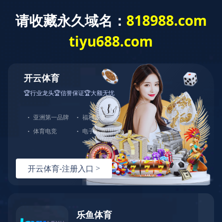
欢迎来到开云官方端网站登录入口-开云(中国) 官网！
开云官方端网站登录入口-开云(中国)
SHANDONG JIEMAO NEW MATERIAL CO. LTD
13505388389
15621359333
0538-8811686
网站首页
开云官方端网站登录入口-开云(中国)
公司简介
企业风采
企业文化