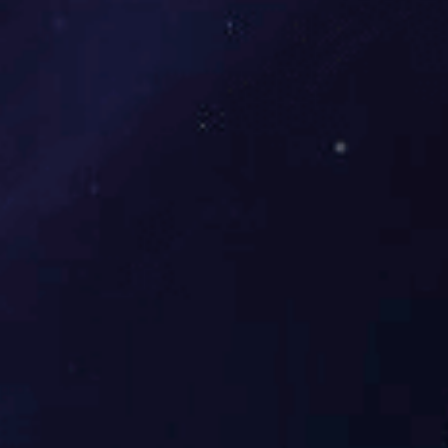
◆ 涂覆
◆ 中空吹塑
◆ 拉丝
◆ 挤出
◆ 发泡
◆ 滚塑
应用领域
◆ 开云官方端网站登录入口-开云(中国)
◆ 家电及电子电器
◆ 电线电缆
◆ 包装材料
◆ 农用设施