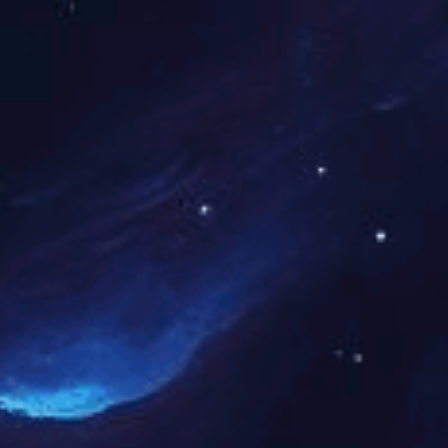
长碳链尼龙载体
◆ PA12
◆ PA1012
产品应用
应用工艺
◆ 吹膜
◆ 流延
◆ 注塑
◆ 吸塑
◆ 涂覆