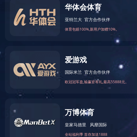
◆ 开口爽滑母粒
◆ 抗静电母粒
◆ 抗老化母粒
◆ 加工流变母粒
◆ 成核母粒
◆ 阻燃母粒
◆ 消光母粒
◆ 疏水母粒
◆ 导电母粒
◆ 导热母粒
◆ 镭雕母粒
◆ 农膜用保温母粒