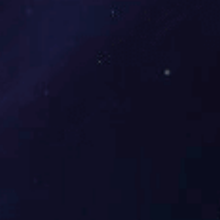
◆ 涂覆
◆ 中空吹塑
◆ 拉丝
◆ 挤出
◆ 发泡
◆ 滚塑
应用领域
◆ 开云官方端网站登录入口-开云(中国)
◆ 家电及电子电器
◆ 电线电缆
◆ 包装材料
◆ 农用设施