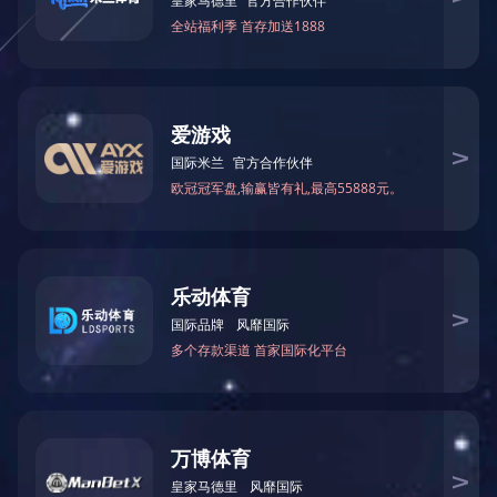
◆ 农膜用保温母粒
◆ 激光焊接母粒
◆ 抗菌母粒
高浓度色母粒系列
◆ 黑色母粒
◆ 白色母粒
◆ 彩色母粒
加工助剂系列
◆ 加工流变剂PPA粉
◆ 无氟加工流变剂粉（食品级）
◆ 永久抗静电剂
专用料系列