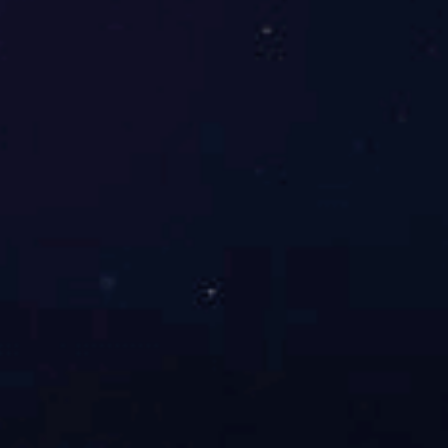
◆ 建筑管材
◆ 土工合成材料
◆ 塑料编织
◆ 工程塑料
检测设备
新闻中心
联系方式
您当前位置：
开云官方端网站登录入口-开云(中国)
>>
产品中
心
>>
加工助剂系列
>>
加工流变剂PPA粉
产品中心
Product center
功能母粒系列
开口爽滑母粒