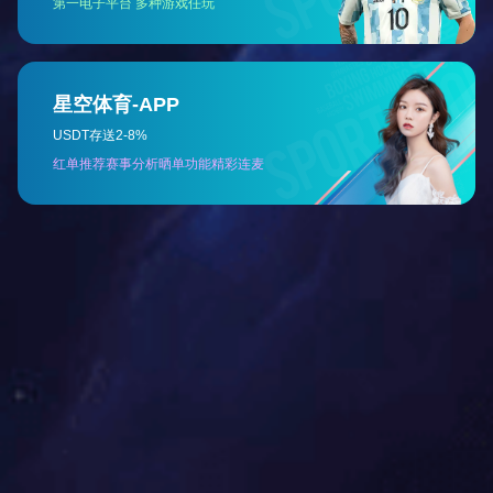
长碳链尼龙载体
◆ PA12
◆ PA1012
产品应用
应用工艺
◆ 吹膜
◆ 流延
◆ 注塑
◆ 吸塑