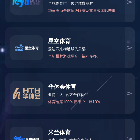
产品中心
功能母粒系列
◆ 开口爽滑母粒
◆ 抗静电母粒
◆ 抗老化母粒
◆ 加工流变母粒
◆ 成核母粒
◆ 阻燃母粒
◆ 消光母粒
◆ 疏水母粒
◆ 导电母粒
◆ 导热母粒
◆ 镭雕母粒