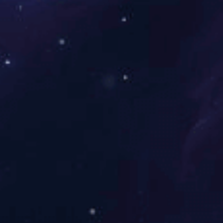
◆ 中空吹塑
◆ 拉丝
◆ 挤出
◆ 发泡
◆ 滚塑
应用领域
◆ 开云官方端网站登录入口-开云(中国)
◆ 家电及电子电器
◆ 电线电缆
◆ 包装材料
◆ 农用设施
◆ 建筑管材