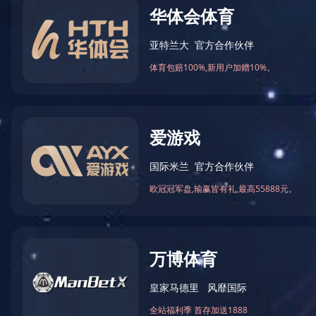
◆ 开口爽滑母粒
◆ 抗静电母粒
◆ 抗老化母粒
◆ 加工流变母粒
◆ 成核母粒
◆ 阻燃母粒
◆ 消光母粒
◆ 疏水母粒
◆ 导电母粒
◆ 导热母粒
◆ 镭雕母粒
◆ 农膜用保温母粒